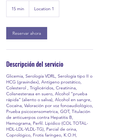
15 min
1
Location 1
5
m
i
Reservar ahora
n
Descripción del servicio
Glicemia, Serología VDRL, Serología tipo II o
HCG (gravindex), Antígeno prostático,
Colesterol , Triglicéridos, Creatinina,
Colisnesterasa en suero, Alcohol “prueba
rápida” (aliento o saliva), Alcohol en sangre,
Cocaína, Valoración por voz fonoaudiológico,
Prueba psicocensometrica, GOT, Titulación
de anticuerpos contra Hepatitis B,
Hemograma, Perfil. Lipídico (COL TOTAL-
HDL-LDL-VLDL-TG), Parcial de orina,
Coprológico, Frotis faríngeo, K.O.H,