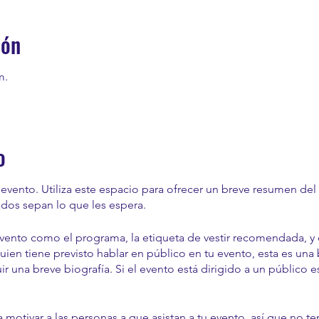
ión
m.
o
u evento. Utiliza este espacio para ofrecer un breve resumen de
ados sepan lo que les espera.
vento como el programa, la etiqueta de vestir recomendada, y 
alguien tiene previsto hablar en público en tu evento, esta es un
uir una breve biografía. Si el evento está dirigido a un público 
a motivar a las personas a que asistan a tu evento, así que no 