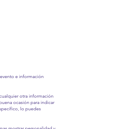
l evento e información
cualquier otra información
a buena ocasión para indicar
específico, lo puedes
temas mostrar personalidad y